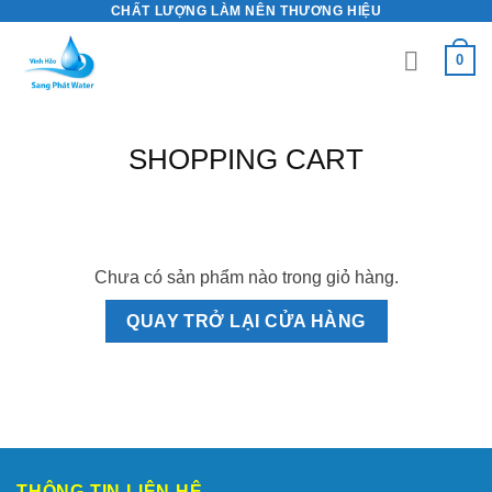
CHẤT LƯỢNG LÀM NÊN THƯƠNG HIỆU
Skip
to
0
content
SHOPPING CART
Chưa có sản phẩm nào trong giỏ hàng.
QUAY TRỞ LẠI CỬA HÀNG
THÔNG TIN LIÊN HỆ