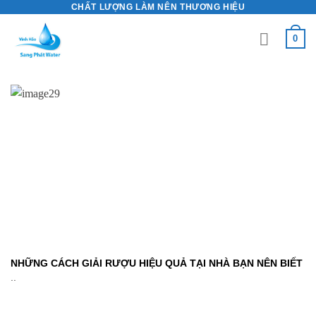
CHẤT LƯỢNG LÀM NÊN THƯƠNG HIỆU
Skip
to
0
content
NHỮNG CÁCH GIẢI RƯỢU HIỆU QUẢ TẠI NHÀ BẠN NÊN BIẾT
..