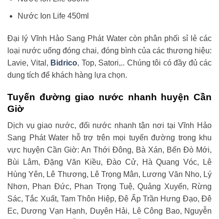
Nước Ion Life 450ml
Đại lý Vĩnh Hảo Sang Phát Water còn phân phối sỉ lẻ các
loại nước uống đóng chai, đóng bình của các thương hiệu:
Lavie, Vital,
Bidrico
, Top, Satori,.. Chúng tôi có đầy đủ các
dung tích để khách hàng lựa chọn.
Tuyến đường giao nước nhanh huyện Cần
Giờ
Dịch vụ giao nước, đổi nước nhanh tận nơi tại Vĩnh Hảo
Sang Phát Water hỗ trợ trên mọi tuyến đường trong khu
vực huyện Cần Giờ: An Thới Đông, Bà Xán, Bến Đò Mới,
Bùi Lâm, Đặng Văn Kiều, Đào Cử, Hà Quang Vóc, Lê
Hùng Yên, Lê Thương, Lê Trọng Mân, Lương Văn Nho, Lý
Nhơn, Phan Đức, Phan Trọng Tuệ, Quảng Xuyến, Rừng
Sác, Tắc Xuất, Tam Thôn Hiệp, Đê Ấp Trần Hưng Đạo, Đê
Ec, Dương Vạn Hạnh, Duyên Hải, Lê Công Bao, Nguyễn