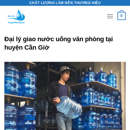
CHẤT LƯỢNG LÀM NÊN THƯƠNG HIỆU
Skip
to
0
content
Đại lý giao nước uống văn phòng tại
huyện Cần Giờ