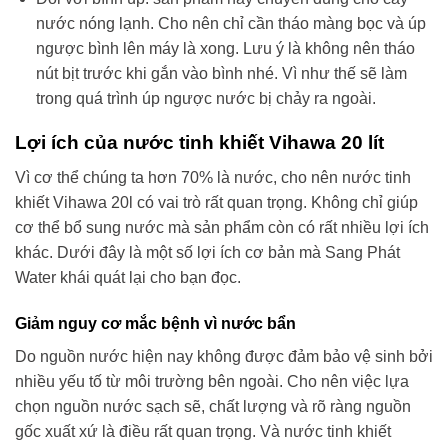
nước nóng lạnh. Cho nên chỉ cần tháo màng bọc và úp
ngược bình lên máy là xong. Lưu ý là không nên tháo
nút bịt trước khi gắn vào bình nhé. Vì như thế sẽ làm
trong quá trình úp ngược nước bị chảy ra ngoài.
Lợi ích của nước tinh khiết Vihawa 20 lít
Vì cơ thể chúng ta hơn 70% là nước, cho nên nước tinh
khiết Vihawa 20l có vai trò rất quan trọng. Không chỉ giúp
cơ thể bổ sung nước mà sản phẩm còn có rất nhiều lợi ích
khác. Dưới đây là một số lợi ích cơ bản mà Sang Phát
Water khái quát lại cho bạn đọc.
Giảm nguy cơ mắc bệnh vì nước bẩn
Do nguồn nước hiện nay không được đảm bảo vệ sinh bởi
nhiều yếu tố từ môi trường bên ngoài. Cho nên việc lựa
chọn nguồn nước sạch sẽ, chất lượng và rõ ràng nguồn
gốc xuất xứ là điều rất quan trọng. Và nước tinh khiết