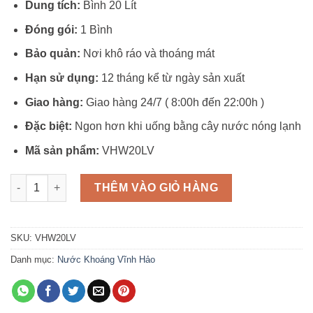
Dung tích:
Bình 20 Lít
Đóng gói:
1 Bình
Bảo quản:
Nơi khô ráo và thoáng mát
Hạn sử dụng:
12 tháng kể từ ngày sản xuất
Giao hàng:
Giao hàng 24/7 ( 8:00h đến 22:00h )
Đặc biệt:
Ngon hơn khi uống bằng cây nước nóng lạnh
Mã sản phẩm:
VHW20LV
Nước Tinh Khiết Vihawa Bình 20 lít số lượng
THÊM VÀO GIỎ HÀNG
SKU:
VHW20LV
Danh mục:
Nước Khoáng Vĩnh Hảo