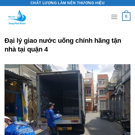
CHẤT LƯỢNG LÀM NÊN THƯƠNG HIỆU
Skip
to
0
content
Đại lý giao nước uống chính hãng tận
nhà tại quận 4