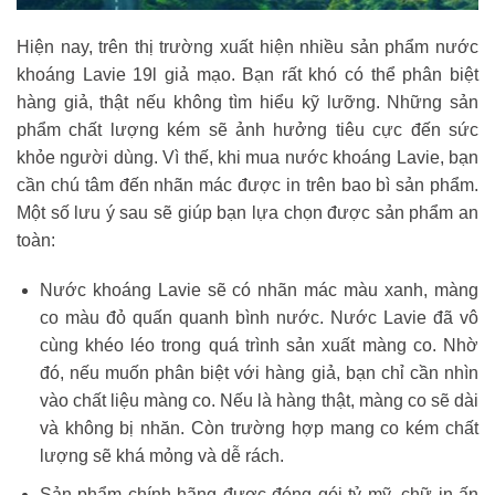
Hiện nay, trên thị trường xuất hiện nhiều sản phẩm nước
khoáng Lavie 19l giả mạo. Bạn rất khó có thể phân biệt
hàng giả, thật nếu không tìm hiểu kỹ lưỡng. Những sản
phẩm chất lượng kém sẽ ảnh hưởng tiêu cực đến sức
khỏe người dùng. Vì thế, khi mua nước khoáng Lavie, bạn
cần chú tâm đến nhãn mác được in trên bao bì sản phẩm.
Một số lưu ý sau sẽ giúp bạn lựa chọn được sản phẩm an
toàn:
Nước khoáng Lavie sẽ có nhãn mác màu xanh, màng
co màu đỏ quấn quanh bình nước. Nước Lavie đã vô
cùng khéo léo trong quá trình sản xuất màng co. Nhờ
đó, nếu muốn phân biệt với hàng giả, bạn chỉ cần nhìn
vào chất liệu màng co. Nếu là hàng thật, màng co sẽ dài
và không bị nhăn. Còn trường hợp mang co kém chất
lượng sẽ khá mỏng và dễ rách.
Sản phẩm chính hãng được đóng gói tỷ mỹ, chữ in ấn